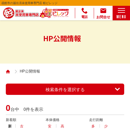
函館市の届出済未使用車専門店 軽ビレッジ
お問合せ
MENU
電話
HP公開情報
HP公開情報
検索条件を選択する
0
台中 0件を表示
新着順
本体価格
走行距離
新
古
安
高
多
少