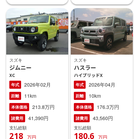
スズキ
スズキ
ジムニー
ハスラー
XC
ハイブリッドX
2026年02月
2026年04月
年式
年式
11km
10km
距離
距離
213.8万円
176.3万円
本体価格
本体価格
41,390円
43,560円
諸費用
諸費用
支払総額
支払総額
218
180.6
万円
万円