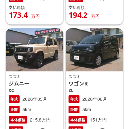
支払総額
支払総額
173.4
194.2
万円
万円
スズキ
スズキ
ジムニー
ワゴンR
XC
ZL
2026年03月
2026年06月
年式
年式
5km
5km
距離
距離
215.8万円
151万円
本体価格
本体価格