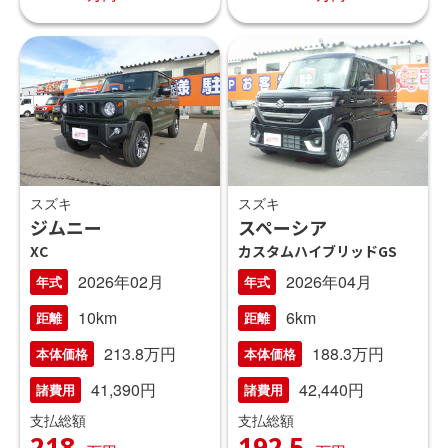
スズキ
スズキ
ジムニー
スペーシア
XC
カスタムハイブリッドGS
2026年02月
2026年04月
年式
年式
10km
6km
距離
距離
213.8万円
188.3万円
本体価格
本体価格
41,390円
42,440円
諸費用
諸費用
支払総額
支払総額
218
192.5