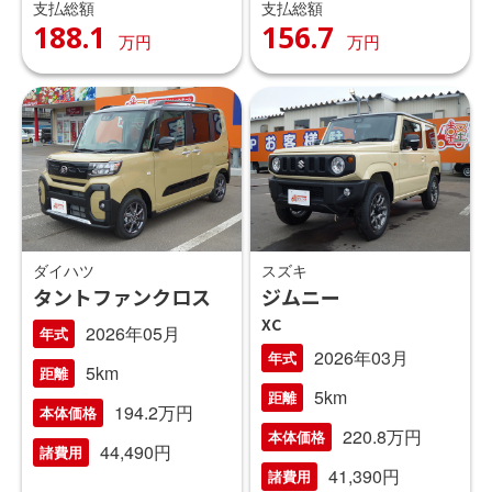
支払総額
支払総額
188.1
156.7
万円
万円
ダイハツ
スズキ
タントファンクロス
ジムニー
XC
2026年05月
年式
2026年03月
年式
5km
距離
5km
距離
194.2万円
本体価格
220.8万円
本体価格
44,490円
諸費用
41,390円
諸費用