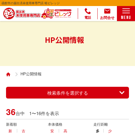
函館市の届出済未使用車専門店 軽ビレッジ
お問合せ
MENU
電話
HP公開情報
HP公開情報
検索条件を選択する
36
台中 1〜16件を表示
新着順
本体価格
走行距離
新
古
安
高
多
少