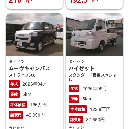
万円
万円
ダイハツ
ダイハツ
ムーヴキャンバス
ハイゼット
ストライプスG
スタンダード農用スペシャ
ル
2026年04月
年式
2026年06月
年式
5km
距離
5km
距離
186万円
本体価格
122.8万円
本体価格
43,990円
諸費用
37,690円
諸費用
支払総額
支払総額