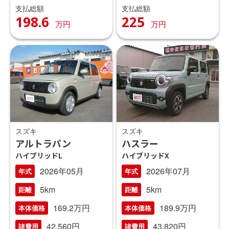
支払総額
支払総額
198.6
225
万円
万円
スズキ
スズキ
アルトラパン
ハスラー
ハイブリッドL
ハイブリッドX
2026年05月
2026年07月
年式
年式
5km
5km
距離
距離
169.2万円
189.9万円
本体価格
本体価格
42,560円
43,820円
諸費用
諸費用